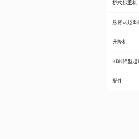
桥式起重机
悬臂式起重
升降机
KBK轻型起
配件