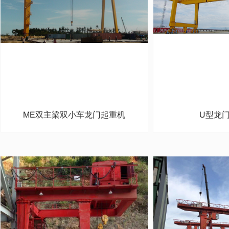
ME双主梁双小车龙门起重机
U型龙