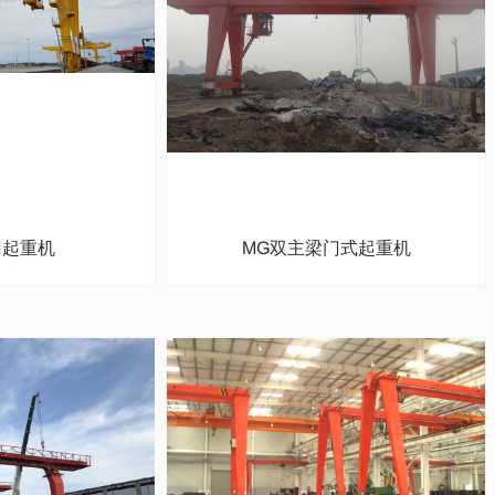
门起重机
MG双主梁门式起重机