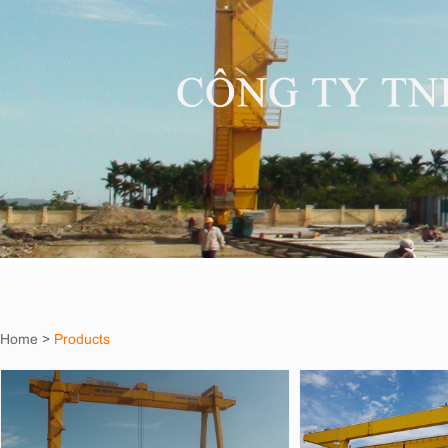
Home
>
Products