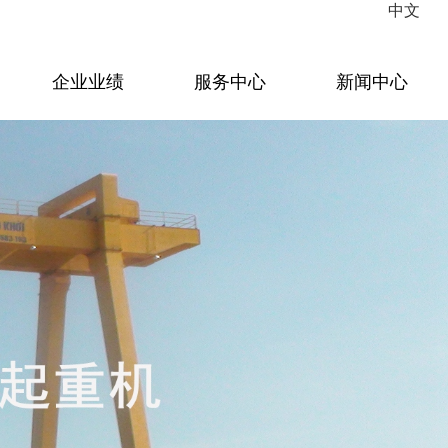
中文
企业业绩
服务中心
新闻中心